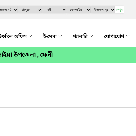
দেখুন
র্ধ্বতন অফিস
ই-সেবা
গ্যালারি
যোগাযোগ
াইয়া উপজেলা , ফেনী