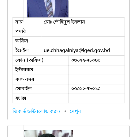
নাম
মোঃ তৌহিদুল ইসলাম
পদবি
অফিস
ইমেইল
ue.chhagalniya
@lged.gov.bd
ফোন (অফিস)
০৩৩২২-৭৮০৯৩
ইন্টারকম
কক্ষ নম্বর
মোবাইল
০৩৩২২-৭৮০৯৩
ফ্যাক্স
ভিকার্ড ডাউনলোড করুন
•
দেখুন