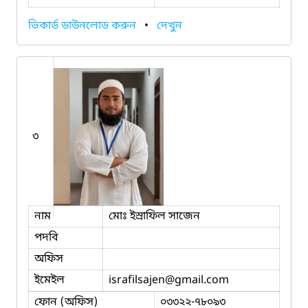
ভিকার্ড ডাউনলোড করুন
•
দেখুন
৩
নাম
মোঃ ইস্রাফিল সাজেন
পদবি
অফিস
ইমেইল
israfilsajen
@gmail.com
ফোন (অফিস)
০৩৩২২-৭৮০৯৩