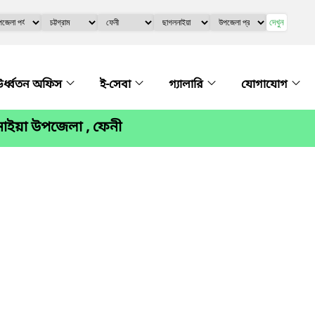
দেখুন
র্ধ্বতন অফিস
ই-সেবা
গ্যালারি
যোগাযোগ
াইয়া উপজেলা , ফেনী