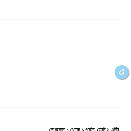
দেখছেন ১ থেকে ১ পর্যন্ত, মোট ১ এন্ট্রি